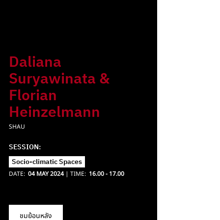
Daliana 
Suryawinata & 
Florian 
Heinzelmann
SHAU
SESSION: 
Socio-climatic Spaces  
DATE:  
04 MAY 2024
 | TIME:  
16.00 - 17.00 
ชมย้อนหลัง