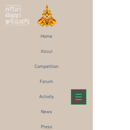
Home
About
Competition
Forum
Activity
News
Press