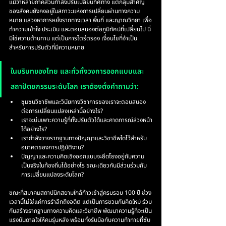
แม้ว่าหลายภาคส่วนกำลังปรับเปลี่ยนทิศทาง แต่กลุ่มสำคัญ
ของสังคมยังคงอยู่ในสภาวะแห่งการเปลี่ยนผ่านทางความ
หมาย แสวงหาการหยั่งรากทางเวลา พื้นที่ และญาณวิทยา เพื่อ
ทำความเข้าใจ ประเมิน และตอบสนองต่อภูมิทัศน์ที่เปลี่ยนไป นี่
มิใช่ความต้านทาน แต่เป็นการไตร่ตรอง เงื่อนไขที่จำเป็น
สำหรับการปรับตัวที่มีความหมาย
ในบริบทของไทย และทั่วทั้งวงการออกแบบและ
สถาปัตยกรรมระดับโลก เราต้องตั้งคำถามว่า:
ชุมชนวิชาชีพและวินัยทางวิชาการของเราจะตอบสนอง
ต่อการเปลี่ยนแปลงเหล่านี้อย่างไร?
เราจะบ่มเพาะความรู้ที่ทั้งปรับตัวได้และคาดการณ์ล่วงหน้า
ได้อย่างไร?
เรากำลังวางรากฐานทางปัญญาและวิชาชีพใดไว้สำหรับ
อนาคตของการปฏิบัติงาน?
ปัญญาและความคิดเชิงออกแบบจะยึดโยงอยู่กับความ
เป็นจริงในท้องถิ่นได้อย่างไร ขณะเดียวกันมีส่วนร่วมกับ
การเปลี่ยนแปลงระดับโลก?
ขณะที่สมาคมสถาปนิกสยามใกล้ก้าวเข้าสู่ครบรอบ 100 ปี ช่วง
เวลานี้ไม่ใช่แค่การรำลึกถึงอดีต แต่เป็นการชวนกันคิดใหม่ ร่วม
กันสร้างรากฐานทางความคิดและวิชาชีพ พัฒนาความรู้ที่จะเป็น
แรงบันดาลใจให้คนรุ่นหลัง พร้อมทั้งรับมือกับความท้าทายที่ซับ