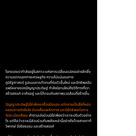
โลกของเรากำลังอยู่ในสภาวะแห่งการเปลี่ยนแปลงอย่างลึกซึ้ง 
ความแตกแยกทางเศรษฐกิจ ความไม่แน่นอนทาง
ภูมิรัฐศาสตร์ รูปแบบการทำงานที่ก่อตัวขึ้นใหม่ และอิทธิพลอัน
แพร่หลายของปัญญาประดิษฐ์ กำลังนิยามใหม่ถึงวิถีทางที่เรา
สร้างสรรค์ อาศัยอยู่ และโต้ตอบกับสภาพแวดล้อมที่สร้างขึ้น
ปัญญาประดิษฐ์มิใช่เพียงเครื่องมือรอง แต่กลายเป็นสิ่งที่หล่อ
หลอมการตัดสินใจ ขับเคลื่อนผลิตภาพ และมีอิทธิพลต่อการ
จัดระเบียบสังคม
 คำถามเร่งด่วนมิใช่เพียงว่าเราจะปรับตัวอย่าง
ไร แต่คือว่าเราจะมีส่วนร่วมกับพลังเหล่านี้อย่างไรด้วยสายตาที่
วิพากษ์ มีจริยธรรม และสร้างสรรค์