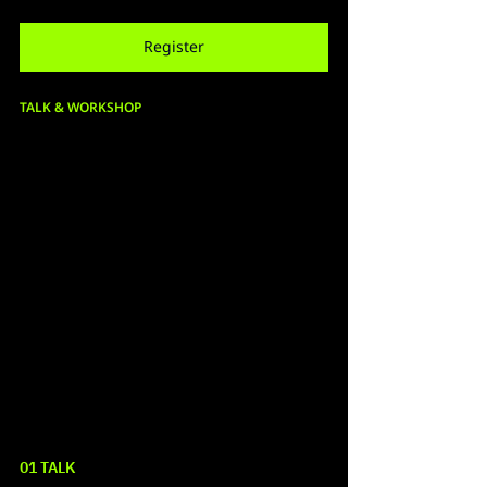
Register
TALK & WORKSHOP
01 TALK