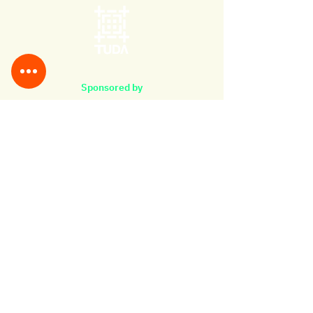
Sponsored by
The Association of Siamese
Architects under the Royal
Patronage
248/1 Soi Soonvijai4 (soi17),