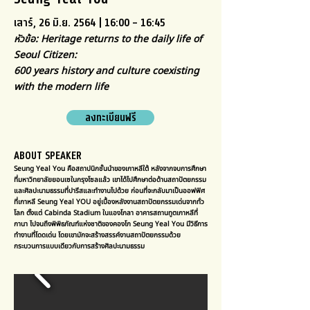
เสาร์, 26 มิ.ย. 2564 | 16:00 - 16:45
หัวข้อ: Heritage returns to the daily life of
Seoul Citizen:
600 years history and culture coexisting
with the modern life
ลงทะเบียนฟรี
ABOUT SPEAKER
Seung Yeal You คือสถาปนิกชั้นนำของเกาหลีใต้ หลังจากจบการศึกษา
ที่มหาวิทยาลัยยอนเซในกรุงโซลแล้ว เขาได้ไปศึกษาต่อด้านสถาปัตยกรรม
และศิลปะนามธรรมที่ปารีสและทำงานไปด้วย ก่อนที่จะกลับมาเป็นออฟฟิศ
ที่เกาหลี Seung Yeal YOU อยู่เบื้องหลังงานสถาปัตยกรรมเด่นจากทั่ว
โลก ตั้งแต่ Cabinda Stadium ในแองโกลา อาคารสถานทูตเกาหลีที่
กานา ไปจนถึงพิพิธภัณฑ์แห่งชาติของคองโก Seung Yeal You มีวิธีการ
ทำงานที่โดดเด่น โดยเขามักจะสร้างสรรค์งานสถาปัตยกรรมด้วย
กระบวนการแบบเดียวกับการสร้างศิลปะนามธรรม