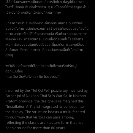
ใช้ข้อต่อเถรอดเพลเป็นกลไกในการยึดโยง ก่อรูปเป็นศาลา
โครงโปร่งคลุมพื้นที่อย่างหลวม ๆ เปิดโอกาสให้การสัญจรผ่าน
เข้า-ออกมีทางเลือกได้หลายทิศหลากทาง
นิทรรศการนําเสนอเรื่องราวเกี่ยวกับระบบการเดินทางและ
ขนส่ง ตั้งคำถามต่อกระบวนการสร้างสรรค์ระบบขนส่งท้องถิ่น
อย่าง มอเตอร์ไซค์รับจ้าง รถสามล้อ เรือด่วน รถสองแถว รถ
พุ่มพวง ฯลฯ  การพัฒนาระบบขนส่งด้วยเทคโนโลยีสื่อสาร
ใหม่ๆ ใช้ระบบออนไลน์เป็นตัวช่วยเพิ่มระดับการแลกเปลี่ยน
สินค้าและบริการ และการเปลี่ยนแปลงของพื้นที่เมือง/ย่าน
ต่างๆ 
​พาวิเลียนสร้างจากไม้โดยประยุกต์ใช้โครงสร้างไร้ตะปู 
ออกแบบโดย
ศ.ดร.วีระ อินพันทัง และ พิช โปษยานนท์
Inspired by the "Tel Od Pel" puzzle toy invented by 
Father Joi of Nakhon Chai Sri's Wat Sai in Nakhon 
Pratom province, the designers reimagined this 
"Installation Art" and integrated its concept into 
the display. The structure boasts a multi-faceted 
throughway that visitors can pass among, 
reflecting the classic architecture form that has 
been around for more than 80 years.