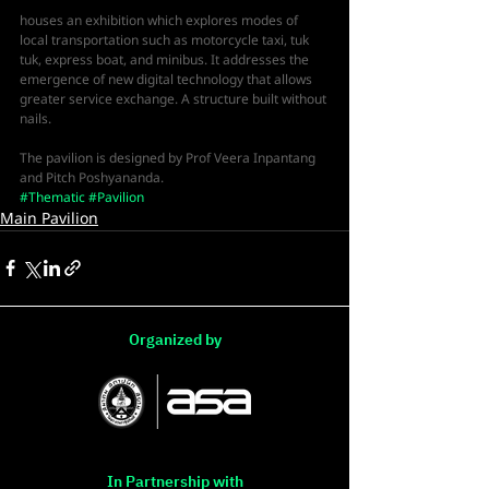
houses an exhibition which explores modes of 
local transportation such as motorcycle taxi, tuk 
tuk, express boat, and minibus. It addresses the 
emergence of new digital technology that allows 
greater service exchange. A structure built without 
nails. 
The pavilion is designed by Prof Veera Inpantang 
and Pitch Poshyananda.
#Thematic
#Pavilion
Main Pavilion
Organized by
In Partnership with