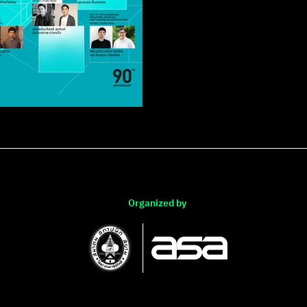
Organized by