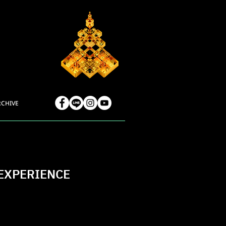
RCHIVE
 EXPERIENCE
24 กิจกรรมถ่ายทอดประสบการณ์
กแบบแต่ละท่าน ผ่านการบอกเล่าและ